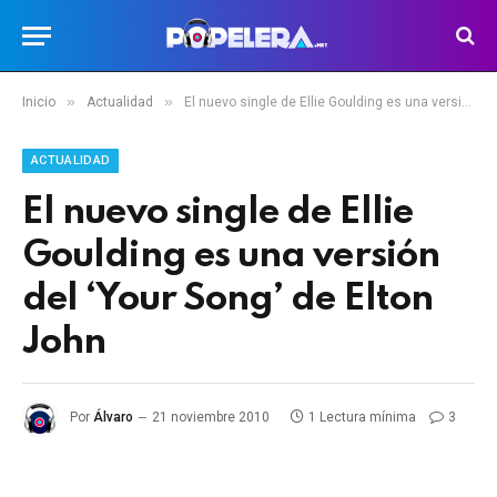
»
»
Inicio
Actualidad
El nuevo single de Ellie Goulding es una versión del ‘Your Song’ de Elton John
ACTUALIDAD
El nuevo single de Ellie
Goulding es una versión
del ‘Your Song’ de Elton
John
Por
Álvaro
21 noviembre 2010
1 Lectura mínima
3