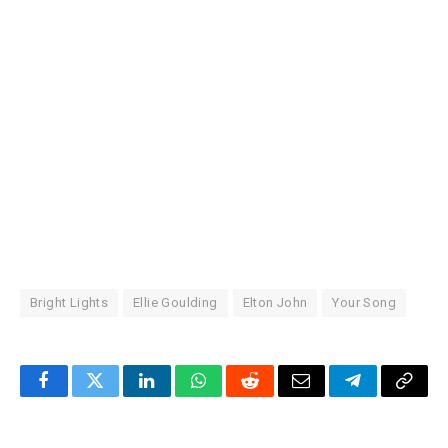
Bright Lights
Ellie Goulding
Elton John
Your Song
Facebook
Twitter
LinkedIn
WhatsApp
Reddit
Correo
Telegrama
Copia
electrónico
enlac