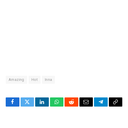
Amazing
Hot
Inna
Facebook
Twitter
LinkedIn
WhatsApp
Reddit
Correo
Telegrama
Copia
electrónico
enlac