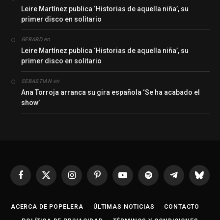
Leire Martínez publica ‘Historias de aquella niña’, su
primer disco en solitario
en
GERARD
Leire Martínez publica ‘Historias de aquella niña’, su
primer disco en solitario
en
SEBASTIAN
Ana Torroja arranca su gira española ‘Se ha acabado el
show’
Facebook
X
Instagram
Pinterest
YouTube
Spotify
Telegrama
Bluesk
(Twitter)
ACERCA DE POPELERA
ÚLTIMAS NOTICIAS
CONTACTO