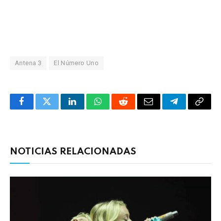
Antena 3
El Número Uno
Facebook
Twitter
LinkedIn
WhatsApp
Reddit
Correo
Telegrama
Copia
electrónico
enlac
NOTICIAS RELACIONADAS