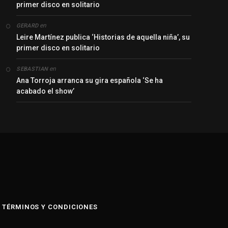
primer disco en solitario
en
GERARD
Leire Martínez publica ‘Historias de aquella niña’, su
primer disco en solitario
en
SEBASTIAN
Ana Torroja arranca su gira española ‘Se ha
acabado el show’
y
TÉRMINOS Y CONDICIONES