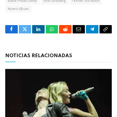
Black Prada Dress
Ellie Goulding
I Know Too Much
Nuevo álbum
Facebook
Twitter
LinkedIn
WhatsApp
Reddit
Correo
Telegrama
Copia
electrónico
enlac
NOTICIAS RELACIONADAS