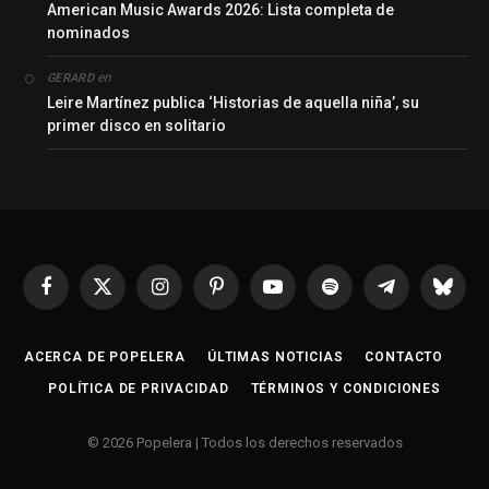
American Music Awards 2026: Lista completa de
nominados
en
GERARD
Leire Martínez publica ‘Historias de aquella niña’, su
primer disco en solitario
Facebook
X
Instagram
Pinterest
YouTube
Spotify
Telegrama
Bluesk
(Twitter)
ACERCA DE POPELERA
ÚLTIMAS NOTICIAS
CONTACTO
POLÍTICA DE PRIVACIDAD
TÉRMINOS Y CONDICIONES
© 2026 Popelera | Todos los derechos reservados