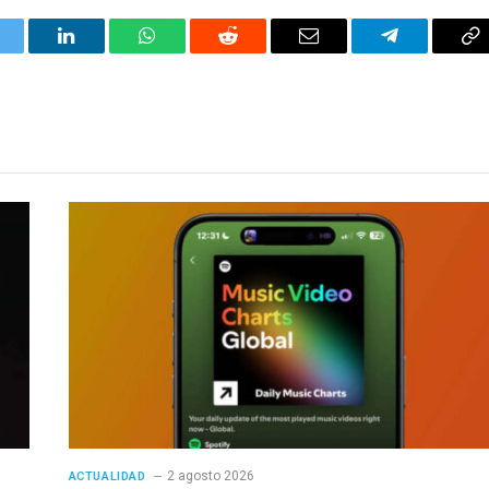
itter
LinkedIn
WhatsApp
Reddit
Correo
Telegrama
Co
electrónico
en
2 agosto 2026
ACTUALIDAD