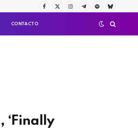
Facebook
X
Instagram
Telegrama
Spotify
Bluesky
(Twitter)
S
CONTACTO
 ‘Finally