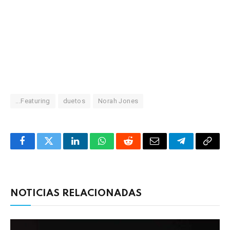
...Featuring
duetos
Norah Jones
Facebook
Twitter
LinkedIn
WhatsApp
Reddit
Correo
Telegrama
Copia
electrónico
enlac
NOTICIAS RELACIONADAS