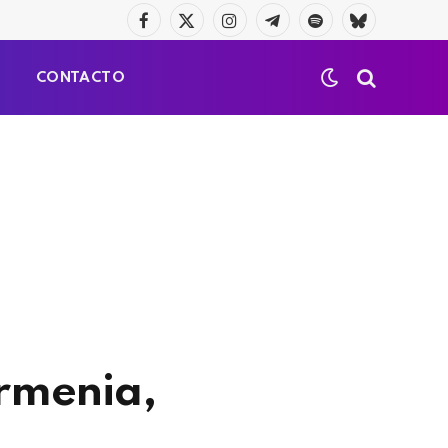
Facebook
X
Instagram
Telegrama
Spotify
Bluesky
(Twitter)
S
CONTACTO
Armenia,