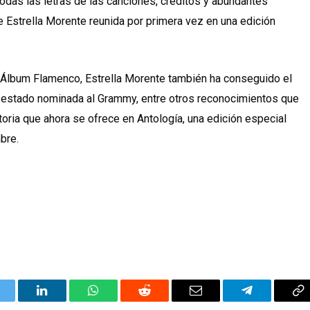
todas las letras de las canciones, créditos y abundantes
e Estrella Morente reunida por primera vez en una edición
 Álbum Flamenco, Estrella Morente también ha conseguido el
 estado nominada al Grammy, entre otros reconocimientos que
ctoria que ahora se ofrece en Antología, una edición especial
bre.
itter
LinkedIn
WhatsApp
Reddit
Correo
Telegrama
Co