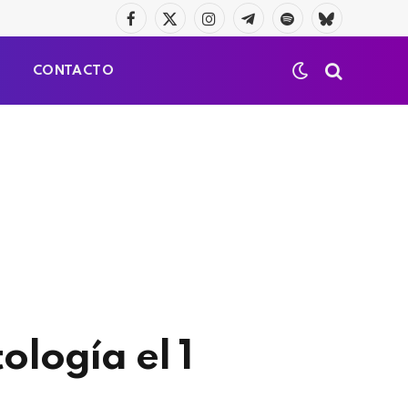
Facebook
X
Instagram
Telegrama
Spotify
Bluesky
(Twitter)
S
CONTACTO
ología el 1