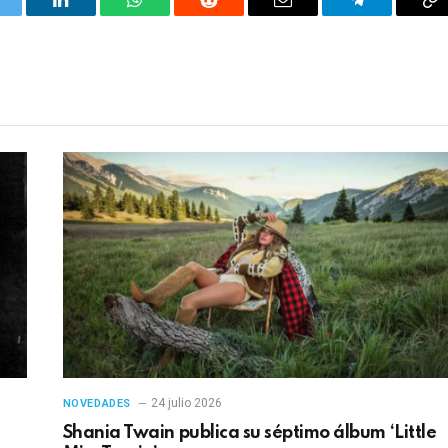
itter
LinkedIn
WhatsApp
Reddit
Correo
Telegrama
Co
electrónico
en
24 julio 2026
NOVEDADES
Shania Twain publica su séptimo álbum ‘Little