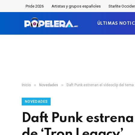
Pride 2026
Artistas y grupos españoles
Starlite Occide
ÚLTIMAS NOTIC
»
»
Inicio
Novedades
Daft Punk estrenan el vídeoclip del tema 
NOVEDADES
Daft Punk estrenan
de ‘Tron Legacy’