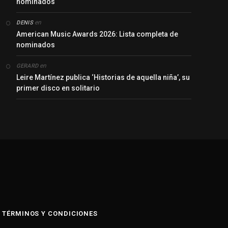
nominados
en
DENIS
American Music Awards 2026: Lista completa de
nominados
en
GERARD
Leire Martínez publica ‘Historias de aquella niña’, su
primer disco en solitario
y
TÉRMINOS Y CONDICIONES