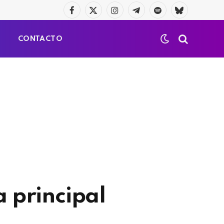
Facebook
X
Instagram
Telegrama
Spotify
Bluesky
(Twitter)
S
CONTACTO
a principal