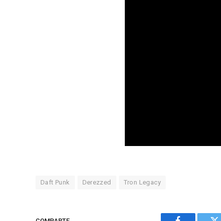
Daft Punk
Derezzed
Tron Legacy
COMPARTE.