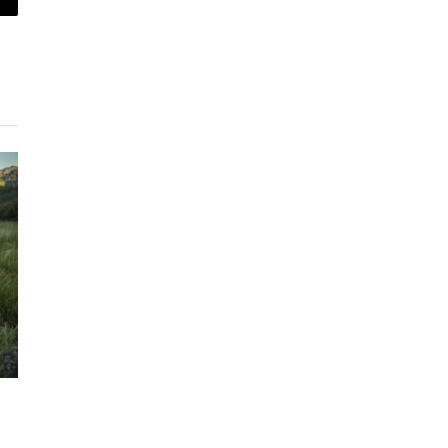
piar
lace