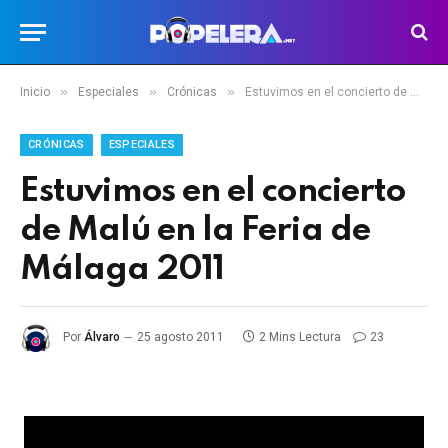
»
»
»
Inicio
Especiales
Crónicas
Estuvimos en el concierto de Malú en la Feria de Málaga 2011
CRÓNICAS
ESPECIALES
Estuvimos en el concierto
de Malú en la Feria de
Málaga 2011
Por
Álvaro
25 agosto 2011
2 Mins Lectura
23