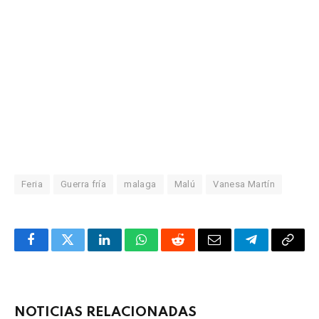
Feria
Guerra fría
malaga
Malú
Vanesa Martín
Facebook
Twitter
LinkedIn
WhatsApp
Reddit
Correo
Telegrama
Copia
electrónico
enlac
NOTICIAS RELACIONADAS