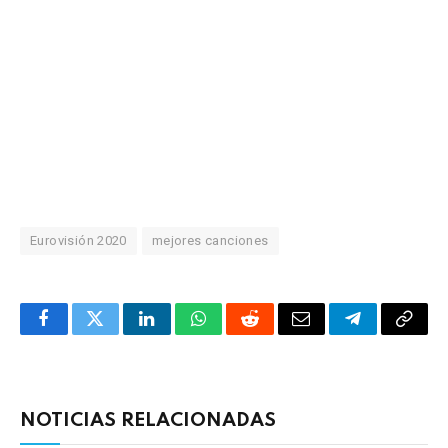
Eurovisión 2020
mejores canciones
Facebook
Twitter
LinkedIn
WhatsApp
Reddit
Correo
Telegrama
Copia
electrónico
enlac
NOTICIAS RELACIONADAS