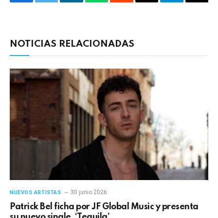
Facebook
Twitter
LinkedIn
WhatsApp
Reddit
Correo
Telegrama
Copia
electrónico
enlac
NOTICIAS RELACIONADAS
30 junio 2026
NUEVOS ARTISTAS
Patrick Bel ficha por JF Global Music y presenta
su nuevo single, ‘Tequila’