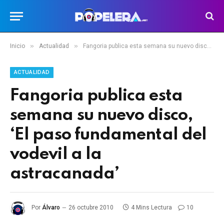
»
»
Inicio
Actualidad
Fangoria publica esta semana su nuevo disco, ‘El paso fundamental del vodevil a la astracanada’
ACTUALIDAD
Fangoria publica esta
semana su nuevo disco,
‘El paso fundamental del
vodevil a la
astracanada’
Por
Álvaro
26 octubre 2010
4 Mins Lectura
10