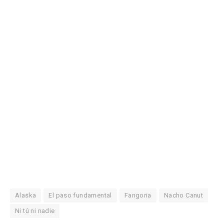
Alaska
El paso fundamental
Fangoria
Nacho Canut
Ni tú ni nadie