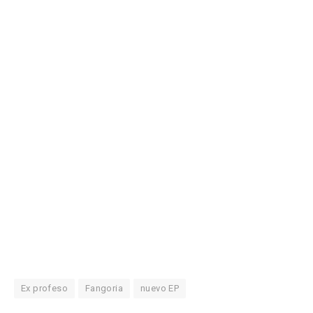
Ex profeso
Fangoria
nuevo EP