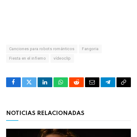
Canciones para robots románticos
Fangoria
Fiesta en el infierno
vídeoclip
Facebook
Twitter
LinkedIn
WhatsApp
Reddit
Correo
Telegrama
Copia
electrónico
enlac
NOTICIAS RELACIONADAS