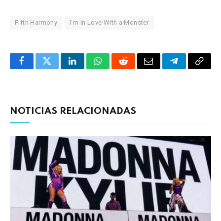
Fifth Harmony
I'm in Love With a Monster
Facebook
Twitter
LinkedIn
WhatsApp
Reddit
Correo
Telegrama
Copia
electrónico
enlac
NOTICIAS RELACIONADAS