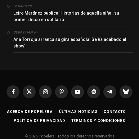
en
GERARD
Leire Martínez publica ‘Historias de aquella niña’, su
primer disco en solitario
en
SEBASTIAN
Ana Torroja arranca su gira española ‘Se ha acabado el
show’
Facebook
X
Instagram
Pinterest
YouTube
Spotify
Telegrama
Bluesk
(Twitter)
ACERCA DE POPELERA
ÚLTIMAS NOTICIAS
CONTACTO
POLÍTICA DE PRIVACIDAD
TÉRMINOS Y CONDICIONES
© 2026 Popelera | Todos los derechos reservados