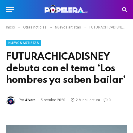
»
»
»
Inicio
Otras noticias
Nuevos artistas
FUTURACHICADISNEY debuta con el tema ‘Los hombres ya saben bailar’
NUEVOS ARTISTAS
FUTURACHICADISNEY
debuta con el tema ‘Los
hombres ya saben bailar’
Por
Álvaro
5 octubre 2020
2 Mins Lectura
0