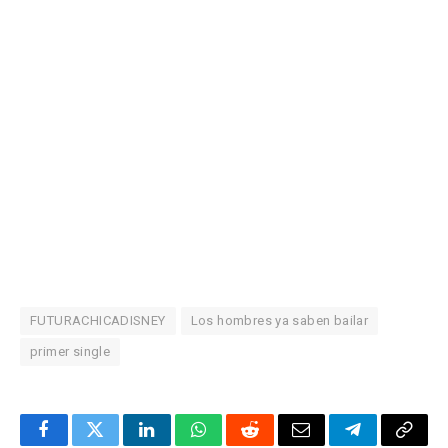
FUTURACHICADISNEY
Los hombres ya saben bailar
primer single
Facebook
Twitter
LinkedIn
WhatsApp
Reddit
Correo
Telegrama
Copia