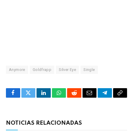
Anymore
Goldfrapp
Silver Eye
Single
Facebook
Twitter
LinkedIn
WhatsApp
Reddit
Correo
Telegrama
Copia
electrónico
enlac
NOTICIAS RELACIONADAS