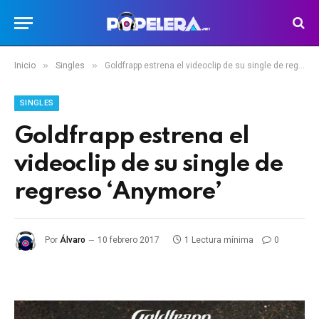
»
»
Inicio
Singles
Goldfrapp estrena el videoclip de su single de regreso ‘Anymore’
SINGLES
Goldfrapp estrena el
videoclip de su single de
regreso ‘Anymore’
Por
Álvaro
10 febrero 2017
1 Lectura mínima
0