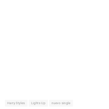
Harry Styles
Lights Up
nuevo single