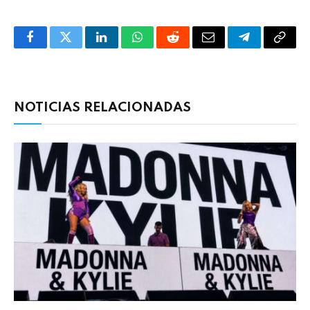
Facebook
Twitter
LinkedIn
WhatsApp
Reddit
Correo
Telegrama
Copia
electrónico
enlac
NOTICIAS RELACIONADAS