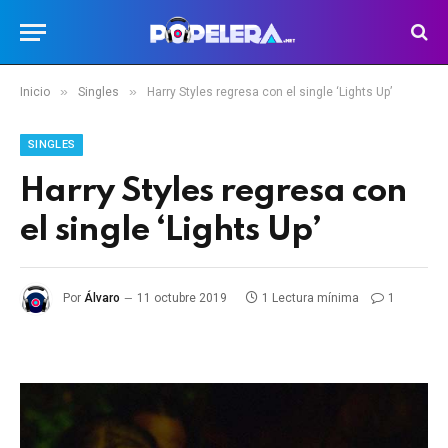
»
»
Inicio
Singles
Harry Styles regresa con el single ‘Lights Up’
SINGLES
Harry Styles regresa con
el single ‘Lights Up’
Por
Álvaro
11 octubre 2019
1 Lectura mínima
1