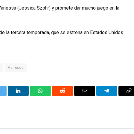
Vanessa (Jessica Szohr) y promete dar mucho juego en la
lo de la tercera temporada, que se estrena en Estados Unidos
e
Vanessa
itter
LinkedIn
WhatsApp
Reddit
Correo
Telegrama
Co
electrónico
en