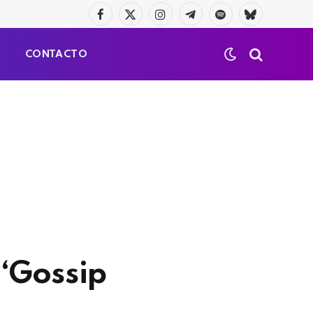
Facebook
X
Instagram
Telegrama
Spotify
Bluesky
(Twitter)
S
CONTACTO
 ‘Gossip