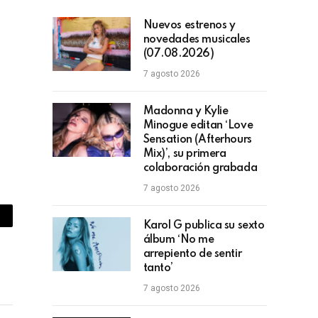
Nuevos estrenos y
novedades musicales
(07.08.2026)
7 agosto 2026
Madonna y Kylie
Minogue editan ‘Love
Sensation (Afterhours
Mix)’, su primera
colaboración grabada
7 agosto 2026
piar
Karol G publica su sexto
álbum ‘No me
lace
arrepiento de sentir
tanto’
7 agosto 2026