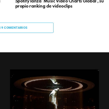
a
Spotify lanza ‘Music Video Charts Global’, su
propio ranking de videoclips
R 9 COMENTARIOS