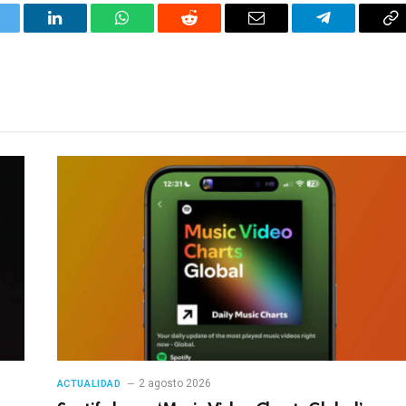
itter
LinkedIn
WhatsApp
Reddit
Correo
Telegrama
Co
electrónico
en
2 agosto 2026
ACTUALIDAD