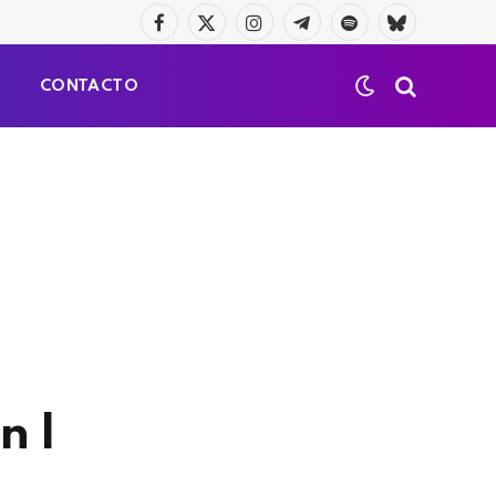
Facebook
X
Instagram
Telegrama
Spotify
Bluesky
(Twitter)
S
CONTACTO
n I