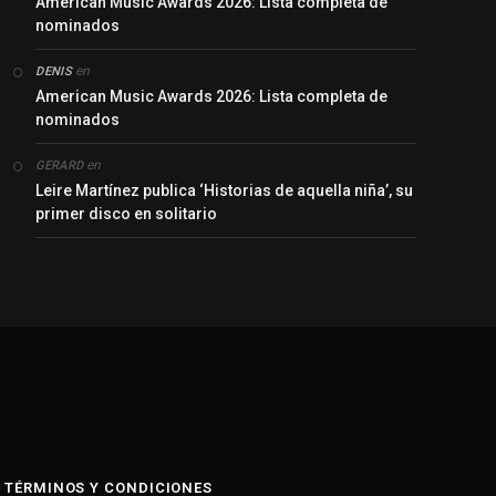
American Music Awards 2026: Lista completa de
nominados
en
DENIS
American Music Awards 2026: Lista completa de
nominados
en
GERARD
Leire Martínez publica ‘Historias de aquella niña’, su
primer disco en solitario
y
TÉRMINOS Y CONDICIONES