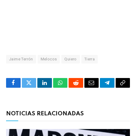
Jaime Terrón
Melocos
Quiero
Tierra
Facebook
Twitter
LinkedIn
WhatsApp
Reddit
Correo
Telegrama
Copia
electrónico
enlac
NOTICIAS RELACIONADAS