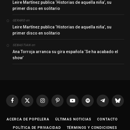
Leire Martínez publica ‘Historias de aquella niña’, su
primer disco en solitario
en
GERARD
Leire Martínez publica ‘Historias de aquella niña’, su
primer disco en solitario
en
SEBASTIAN
Ana Torroja arranca su gira española ‘Se ha acabado el
show’
Facebook
X
Instagram
Pinterest
YouTube
Spotify
Telegrama
Bluesk
(Twitter)
ACERCA DE POPELERA
ÚLTIMAS NOTICIAS
CONTACTO
POLÍTICA DE PRIVACIDAD
TÉRMINOS Y CONDICIONES