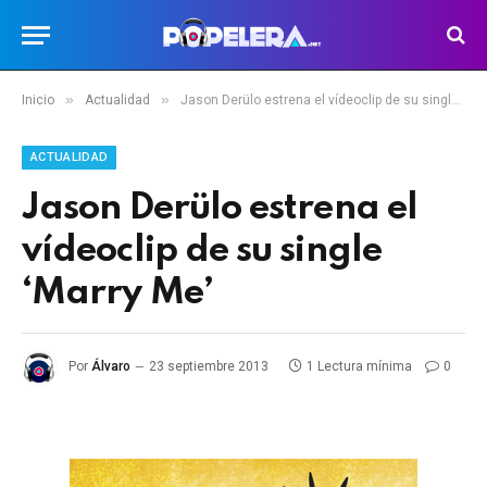
»
»
Inicio
Actualidad
Jason Derülo estrena el vídeoclip de su single ‘Marry Me’
ACTUALIDAD
Jason Derülo estrena el
vídeoclip de su single
‘Marry Me’
Por
Álvaro
23 septiembre 2013
1 Lectura mínima
0