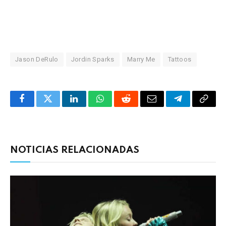
Jason DeRulo
Jordin Sparks
Marry Me
Tattoos
Facebook
Twitter
LinkedIn
WhatsApp
Reddit
Correo
Telegrama
Copia
electrónico
enlac
NOTICIAS RELACIONADAS