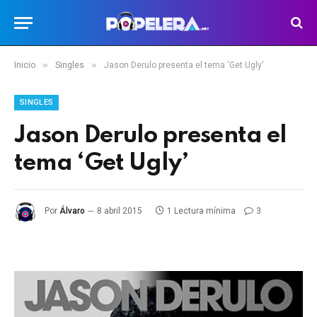
»
»
Inicio
Singles
Jason Derulo presenta el tema ‘Get Ugly’
SINGLES
Jason Derulo presenta el
tema ‘Get Ugly’
Por
Álvaro
8 abril 2015
1 Lectura mínima
3