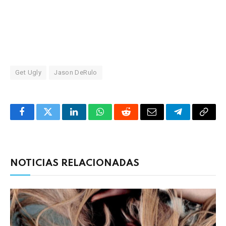
Get Ugly
Jason DeRulo
Facebook
Twitter
LinkedIn
WhatsApp
Reddit
Correo
Telegrama
Copia
electrónico
enlac
NOTICIAS RELACIONADAS