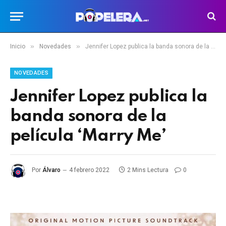
»
»
Inicio
Novedades
Jennifer Lopez publica la banda sonora de la película ‘Marry Me’
NOVEDADES
Jennifer Lopez publica la
banda sonora de la
película ‘Marry Me’
Por
Álvaro
4 febrero 2022
2 Mins Lectura
0