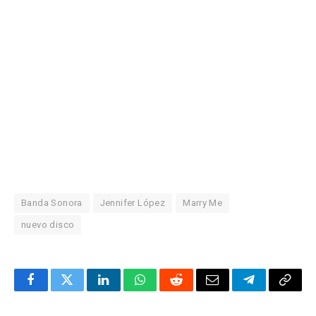
Banda Sonora
Jennifer López
Marry Me
nuevo disco
Facebook
Twitter
LinkedIn
WhatsApp
Reddit
Correo
Telegrama
Copia
electrónico
enlac