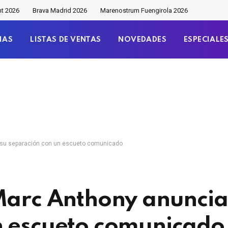
nt 2026
Brava Madrid 2026
Marenostrum Fuengirola 2026
IAS
LISTAS DE VENTAS
NOVEDADES
ESPECIALE
 su separación con un escueto comunicado
Marc Anthony anuncia
n escueto comunicado