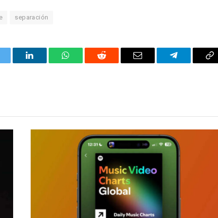
e
separación
itter
LinkedIn
WhatsApp
Reddit
Correo
Telegrama
Co
electrónico
en