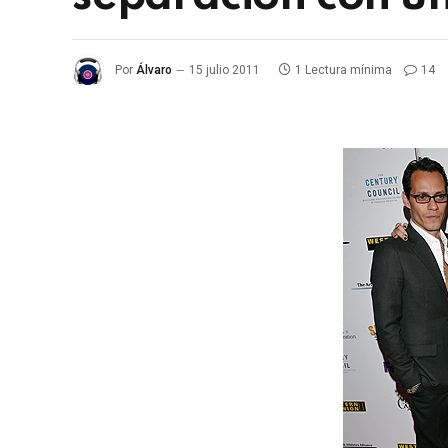
Por
Álvaro
15 julio 2011
1 Lectura mínima
14