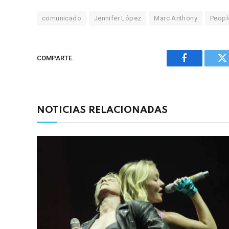
comunicado
Jennifer López
Marc Anthony
Peopl
COMPARTE.
Facebook
Tw
NOTICIAS RELACIONADAS