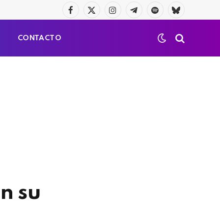
Facebook
X
Instagram
Telegrama
Spotify
Bluesky
(Twitter)
S
CONTACTO
n su