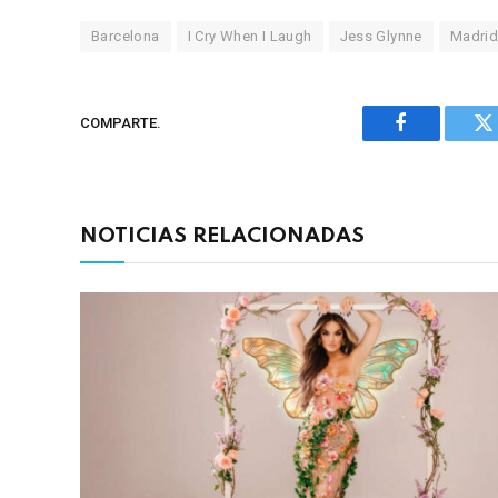
Barcelona
I Cry When I Laugh
Jess Glynne
Madri
COMPARTE.
Facebook
Tw
NOTICIAS RELACIONADAS