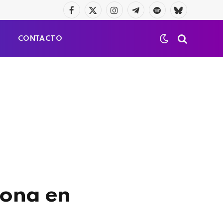
Facebook
X
Instagram
Telegrama
Spotify
Bluesky
(Twitter)
S
CONTACTO
lona en