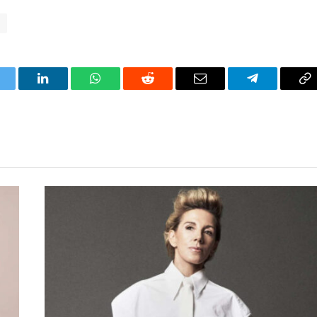
d
itter
LinkedIn
WhatsApp
Reddit
Correo
Telegrama
Co
electrónico
en