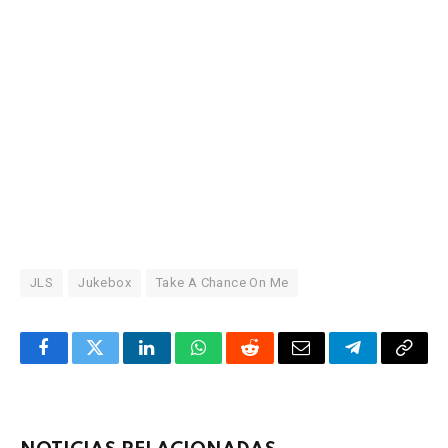
JLS
Jukebox
Take A Chance On Me
Facebook
Twitter
LinkedIn
WhatsApp
Reddit
Correo
Telegrama
Copia
electrónico
enlac