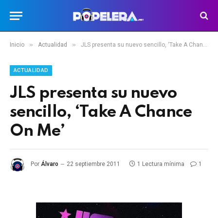
»
»
Inicio
Actualidad
JLS presenta su nuevo sencillo, ‘Take A Chance On Me’
ACTUALIDAD
JLS presenta su nuevo
sencillo, ‘Take A Chance
On Me’
Por
Álvaro
22 septiembre 2011
1 Lectura mínima
1