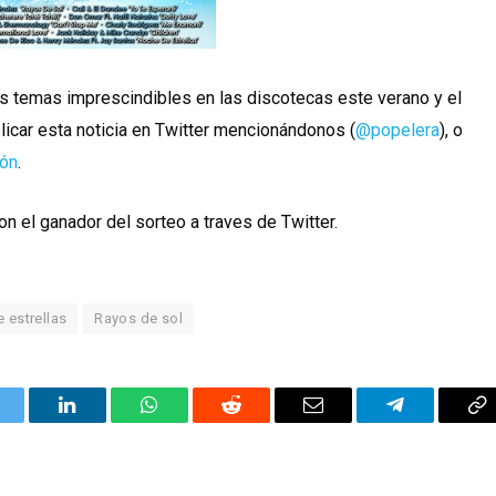
los temas imprescindibles en las discotecas este verano y el
licar esta noticia en Twitter mencionándonos (
@popelera
), o
ión
.
 el ganador del sorteo a traves de Twitter.
 estrellas
Rayos de sol
itter
LinkedIn
WhatsApp
Reddit
Correo
Telegrama
Co
electrónico
en