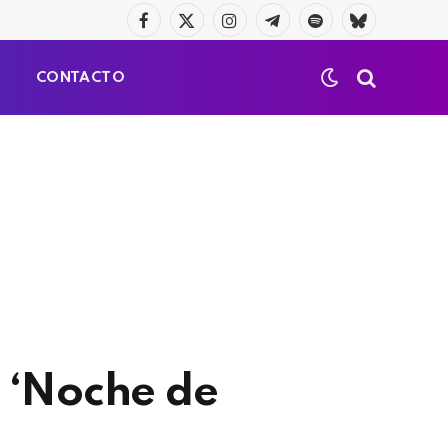
Facebook
X
Instagram
Telegrama
Spotify
Bluesky
(Twitter)
S
CONTACTO
 ‘Noche de