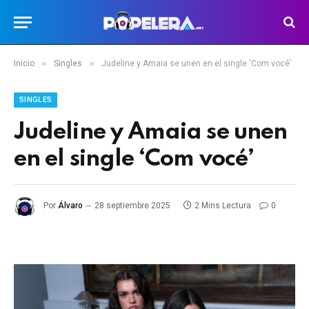
»
»
Inicio
Singles
Judeline y Amaia se unen en el single ‘Com vocé’
SINGLES
Judeline y Amaia se unen
en el single ‘Com vocé’
Por
Álvaro
28 septiembre 2025
2 Mins Lectura
0