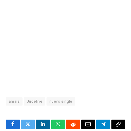
amaia
Judeline
nuevo single
Facebook
Twitter
LinkedIn
WhatsApp
Reddit
Correo
Telegrama
Copia