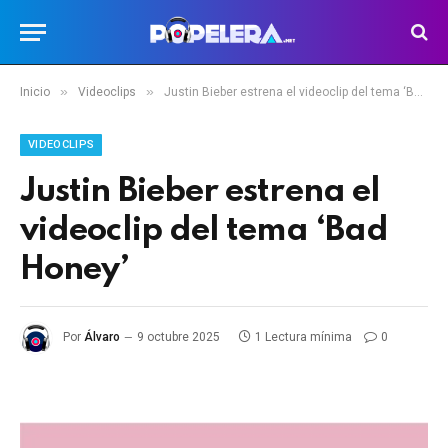
»
»
Inicio
Videoclips
Justin Bieber estrena el videoclip del tema ‘Bad Honey’
VIDEOCLIPS
Justin Bieber estrena el
videoclip del tema ‘Bad
Honey’
Por
Álvaro
9 octubre 2025
1 Lectura mínima
0