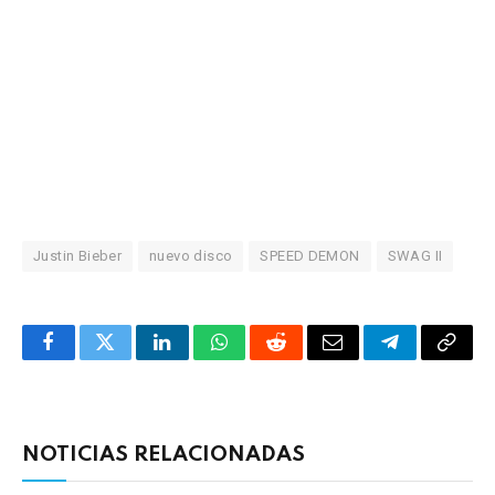
Justin Bieber
nuevo disco
SPEED DEMON
SWAG II
Facebook
Twitter
LinkedIn
WhatsApp
Reddit
Correo
Telegrama
Copia
electrónico
enlac
NOTICIAS RELACIONADAS