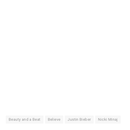
Beauty and a Beat
Believe
Justin Bieber
Nicki Minaj