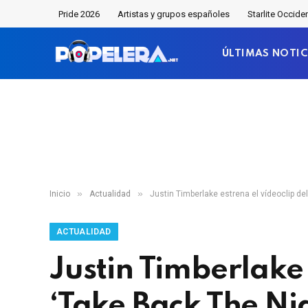
Pride 2026
Artistas y grupos españoles
Starlite Occide
ÚLTIMAS NOTIC
»
»
Inicio
Actualidad
Justin Timberlake estrena el vídeoclip de
ACTUALIDAD
Justin Timberlake 
‘Take Back The Ni