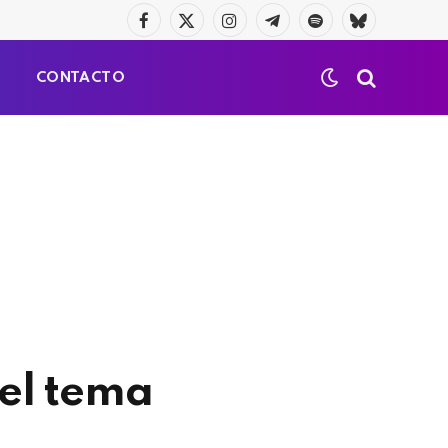
Facebook
X
Instagram
Telegrama
Spotify
Bluesky
(Twitter)
S
CONTACTO
del tema