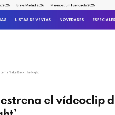
nt 2026
Brava Madrid 2026
Marenostrum Fuengirola 2026
IAS
LISTAS DE VENTAS
NOVEDADES
ESPECIALE
l tema ‘Take Back The Night’
estrena el vídeoclip 
ght’