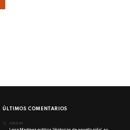
ÚLTIMOS COMENTARIOS
en
LOLO
Leire Martínez publica ‘Historias de aquella niña’, su