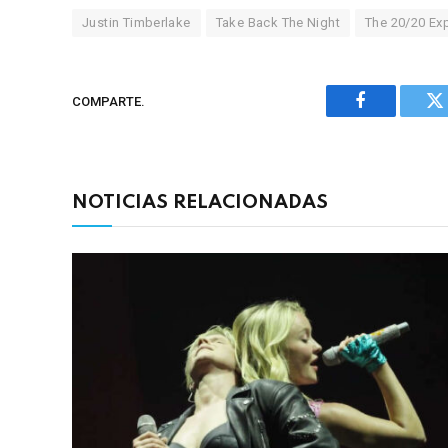
Justin Timberlake
Take Back The Night
The 20/20 Ex
COMPARTE.
Facebook
Tw
NOTICIAS RELACIONADAS