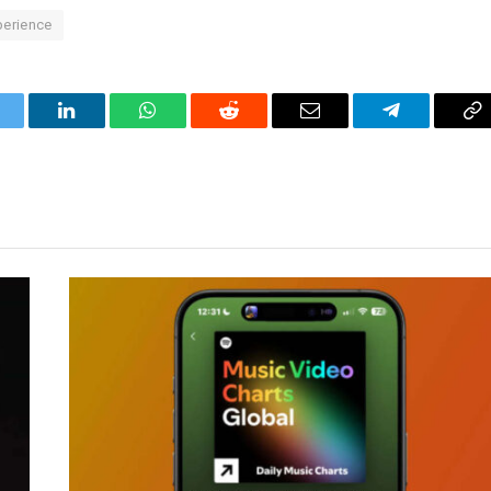
perience
itter
LinkedIn
WhatsApp
Reddit
Correo
Telegrama
Co
electrónico
en