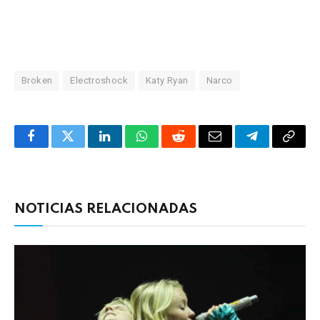
Broken
Electroshock
Katy Ryan
Narco
Facebook
Twitter
LinkedIn
WhatsApp
Reddit
Correo
Telegrama
Copia
electrónico
enlac
NOTICIAS RELACIONADAS