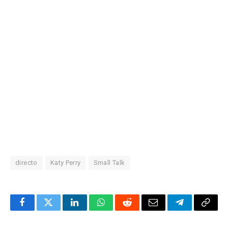
directo
Katy Perry
Small Talk
Facebook
Twitter
LinkedIn
WhatsApp
Reddit
Correo
Telegrama
Copia
electrónico
enlac