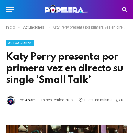
»
»
Inicio
Actuaciones
Katy Perry presenta por primera vez en directo su single ‘Small Talk’
ACTUACIONES
Katy Perry presenta por
primera vez en directo su
single ‘Small Talk’
Por
Álvaro
18 septiembre 2019
1 Lectura mínima
0