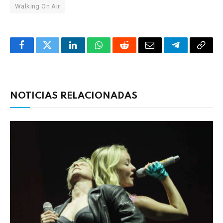
Walking On Air
Facebook
Twitter
LinkedIn
WhatsApp
Reddit
Correo
Telegrama
Copia
electrónico
enlac
NOTICIAS RELACIONADAS