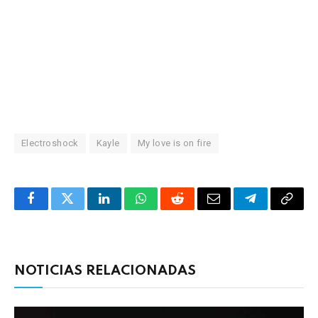
Electroshock
Kayle
My love is on fire
Facebook
Twitter
LinkedIn
WhatsApp
Reddit
Correo
Telegrama
Copia
electrónico
enlac
NOTICIAS RELACIONADAS