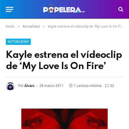
»
»
Inicio
Actualidad
Kayle estrena el vídeoclip de ‘My Love Is On Fire’
ACTUALIDAD
Kayle estrena el vídeoclip
de ‘My Love Is On Fire’
Por
Álvaro
28 marzo 2011
1 Lectura mínima
32