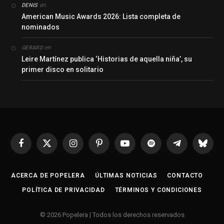
en
DENIS
American Music Awards 2026: Lista completa de
nominados
en
GERARD
Leire Martínez publica ‘Historias de aquella niña’, su
primer disco en solitario
Facebook
X
Instagram
Pinterest
YouTube
Spotify
Telegrama
Bluesk
(Twitter)
ACERCA DE POPELERA
ÚLTIMAS NOTICIAS
CONTACTO
POLÍTICA DE PRIVACIDAD
TÉRMINOS Y CONDICIONES
© 2026 Popelera | Todos los derechos reservados