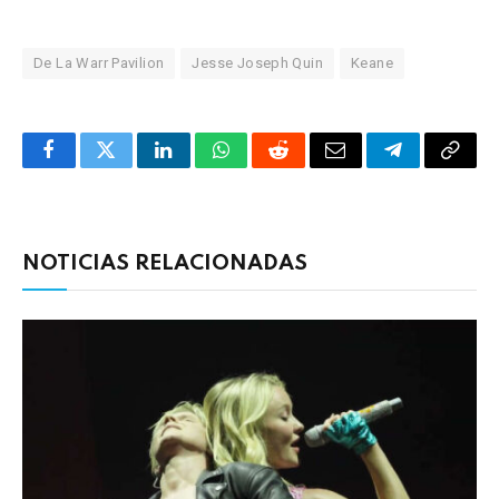
De La Warr Pavilion
Jesse Joseph Quin
Keane
Facebook
Twitter
LinkedIn
WhatsApp
Reddit
Correo
Telegrama
Copia
electrónico
enlac
NOTICIAS RELACIONADAS