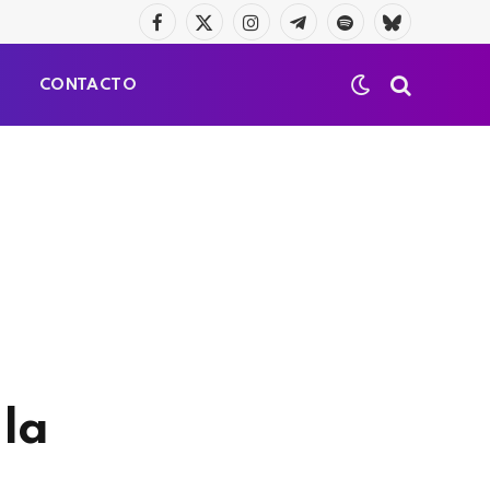
Facebook
X
Instagram
Telegrama
Spotify
Bluesky
(Twitter)
S
CONTACTO
 la