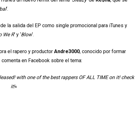
bal
‘.
 de la salida del EP como single promocional para iTunes y
o We R
‘ y ‘
Blow
‘.
ora el rapero y productor
Andre3000
, conocido por formar
te comenta en Facebook sobre el tema:
leased! with one of the best rappers OF ALL TIME on it! check
it!
«