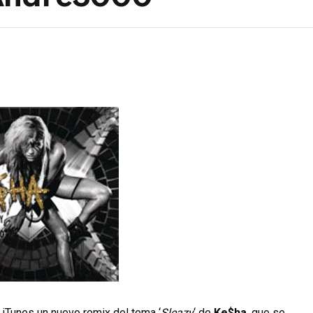
iTunes un nuevo remix del tema ‘
Sleazy
‘ de
Ke$ha
, que se