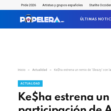
Pride 2026
Artistas y grupos españoles
Starlite Occide
ÚLTIMAS NOTIC
»
»
Inicio
Actualidad
Ke$ha estrena un remix de ‘Sleazy’ con l
ACTUALIDAD
Ke$ha estrena un 
participación de