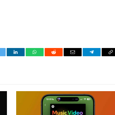
itter
LinkedIn
WhatsApp
Reddit
Correo
Telegrama
Co
electrónico
en