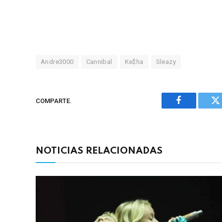
Andre3000
Cannibal
Ke$ha
Sleazy
COMPARTE.
Facebook
Tw
NOTICIAS RELACIONADAS