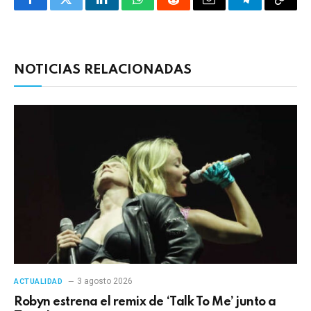
Facebook
Twitter
LinkedIn
WhatsApp
Reddit
Correo
Telegrama
Copia
electrónico
enlac
NOTICIAS RELACIONADAS
3 agosto 2026
ACTUALIDAD
Robyn estrena el remix de ‘Talk To Me’ junto a