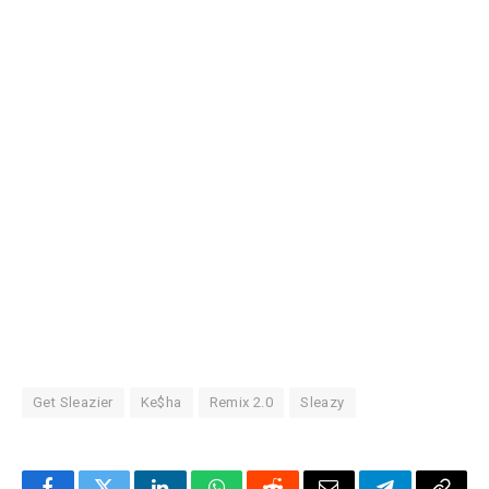
Get Sleazier
Ke$ha
Remix 2.0
Sleazy