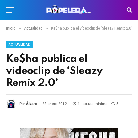
»
»
Inicio
Actualidad
Ke$ha publica el vídeoclip de ‘Sleazy Remix 2.0’
ACTUALIDAD
Ke$ha publica el
vídeoclip de ‘Sleazy
Remix 2.0’
Por
Álvaro
28 enero 2012
1 Lectura mínima
5