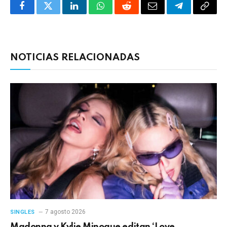
Facebook
Twitter
LinkedIn
WhatsApp
Reddit
Correo
Telegrama
Copia
electrónico
enlac
NOTICIAS RELACIONADAS
7 agosto 2026
SINGLES