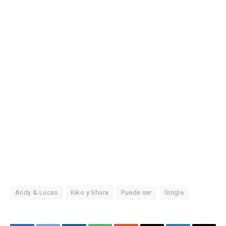
Andy & Lucas
Kiko y Shara
Puede ser
Single