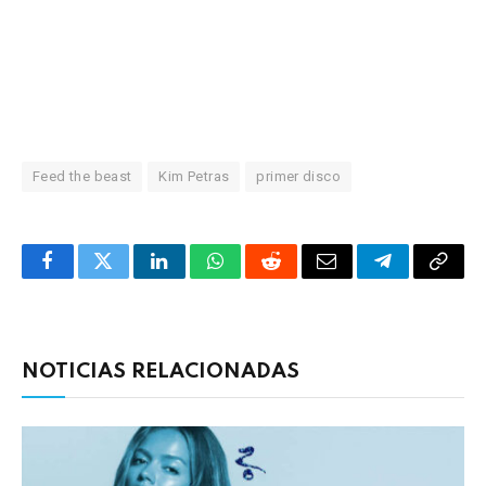
Feed the beast
Kim Petras
primer disco
Facebook
Twitter
LinkedIn
WhatsApp
Reddit
Correo
Telegrama
Copia
electrónico
enlac
NOTICIAS RELACIONADAS