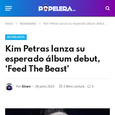
»
»
Inicio
Novedades
Kim Petras lanza su esperado álbum debut, ‘Feed The Beast’
NOVEDADES
Kim Petras lanza su
esperado álbum debut,
‘Feed The Beast’
Por
Álvaro
28 junio 2023
2 Mins Lectura
0