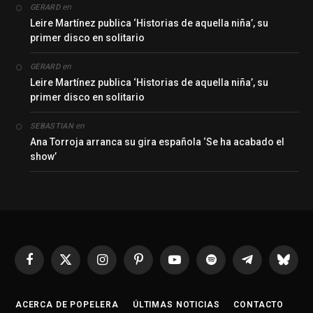
en
GERARD
Leire Martínez publica ‘Historias de aquella niña’, su
primer disco en solitario
en
GERARD
Leire Martínez publica ‘Historias de aquella niña’, su
primer disco en solitario
en
SEBASTIAN
Ana Torroja arranca su gira española ‘Se ha acabado el
show’
Facebook
X
Instagram
Pinterest
YouTube
Spotify
Telegrama
Bluesk
(Twitter)
ACERCA DE POPELERA
ÚLTIMAS NOTICIAS
CONTACTO