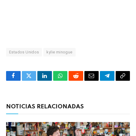
Estados Unidos
kylie minogue
Facebook
Twitter
LinkedIn
WhatsApp
Reddit
Correo
Telegrama
Copia
electrónico
enlac
NOTICIAS RELACIONADAS