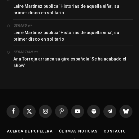
Leire Martínez publica ‘Historias de aquella niña’, su
primer disco en solitario
en
GERARD
Leire Martínez publica ‘Historias de aquella niña’, su
primer disco en solitario
en
SEBASTIAN
Ana Torroja arranca su gira española ‘Se ha acabado el
show’
Facebook
X
Instagram
Pinterest
YouTube
Spotify
Telegrama
Bluesk
(Twitter)
ACERCA DE POPELERA
ÚLTIMAS NOTICIAS
CONTACTO