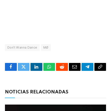
Don't Wanna Dance
MØ
Facebook
Twitter
LinkedIn
WhatsApp
Reddit
Correo
Telegrama
Copia
electrónico
enlac
NOTICIAS RELACIONADAS