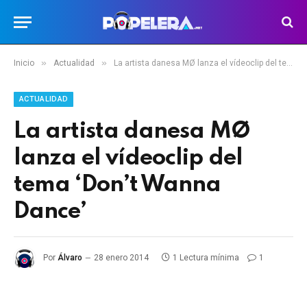
»
»
Inicio
Actualidad
La artista danesa MØ lanza el vídeoclip del tema ‘Don’t Wanna Dance’
ACTUALIDAD
La artista danesa MØ
lanza el vídeoclip del
tema ‘Don’t Wanna
Dance’
Por
Álvaro
28 enero 2014
1 Lectura mínima
1