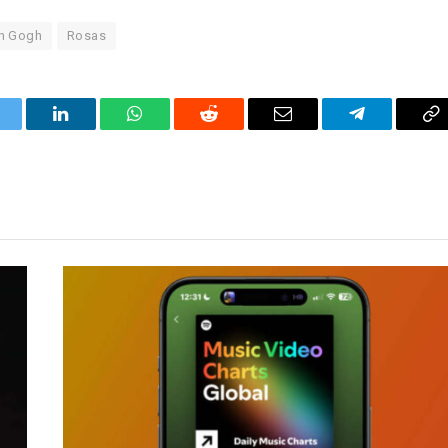
an Gogh
Rosas
itter
LinkedIn
WhatsApp
Reddit
Correo
Telegrama
Co
electrónico
en