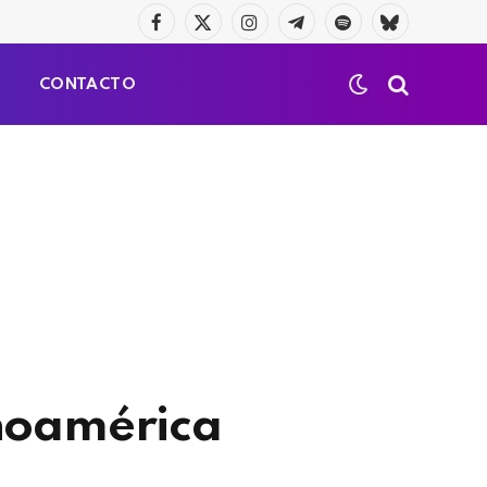
Facebook
X
Instagram
Telegrama
Spotify
Bluesky
(Twitter)
S
CONTACTO
inoamérica