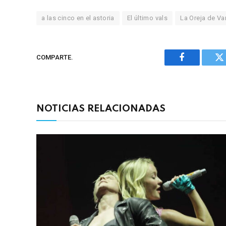
a las cinco en el astoria
El último vals
La Oreja de V
COMPARTE.
Facebook
Tw
NOTICIAS RELACIONADAS