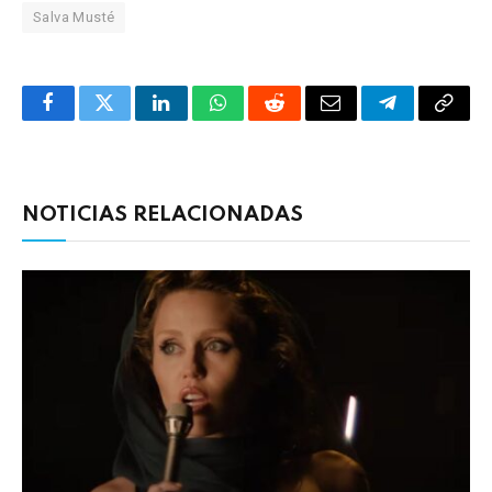
Salva Musté
Facebook
Twitter
LinkedIn
WhatsApp
Reddit
Correo
Telegrama
Copia
electrónico
enlac
NOTICIAS RELACIONADAS