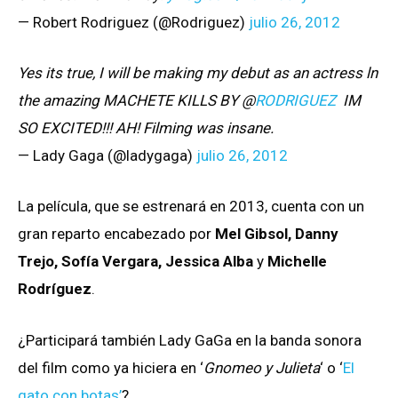
— Robert Rodriguez (@Rodriguez)
julio 26, 2012
Yes its true, I will be making my debut as an actress ln
the amazing MACHETE KILLS BY @
RODRIGUEZ
IM
SO EXCITED!!! AH! Filming was insane.
— Lady Gaga (@ladygaga)
julio 26, 2012
La película, que se estrenará en 2013, cuenta con un
gran reparto encabezado por
Mel Gibsol, Danny
Trejo, Sofía Vergara, Jessica Alba
y
Michelle
Rodríguez
.
¿Participará también Lady GaGa en la banda sonora
del film como ya hiciera en ‘
Gnomeo y Julieta
‘ o ‘
El
gato con botas’
?