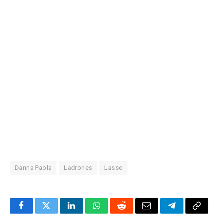
Danna Paola
Ladrones
Lasso
Facebook
Twitter
LinkedIn
WhatsApp
Reddit
Correo
Telegrama
Copia