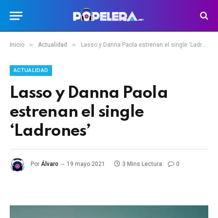
»
»
Inicio
Actualidad
Lasso y Danna Paola estrenan el single ‘Ladrones’
ACTUALIDAD
Lasso y Danna Paola
estrenan el single
‘Ladrones’
Por
Álvaro
19 mayo 2021
3 Mins Lectura
0