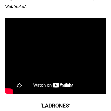
‘
Subtítulos
‘.
‘LADRONES’