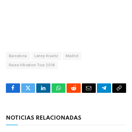
Barcelona
Lenny Kravitz
Madrid
Raise Vibration Tour 2018
Facebook
Twitter
LinkedIn
WhatsApp
Reddit
Correo
Telegrama
Copia
electrónico
enlac
NOTICIAS RELACIONADAS