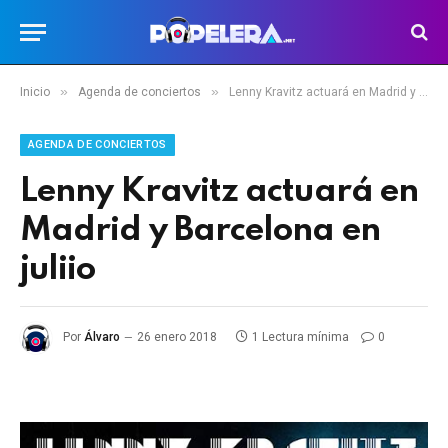
»
»
Inicio
Agenda de conciertos
Lenny Kravitz actuará en Madrid y Barcelona en juliio
AGENDA DE CONCIERTOS
Lenny Kravitz actuará en
Madrid y Barcelona en
juliio
Por
Álvaro
26 enero 2018
1 Lectura mínima
0